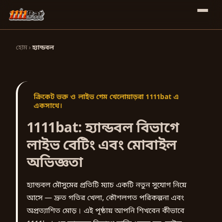
হোম
›
হ্যান্ডবল
ক্রিকেট ভক্ত ও লাইভ গেম খেলোয়াড়রা 1111bat এ
একসাথে।
1111bat: হ্যান্ডবল বিভাগে
লাইভ বেটিং এবং মোবাইল
অভিজ্ঞতা
হ্যান্ডবল মৌসুমের প্রতিটি ম্যাচ একটি নতুন সুযোগ নিয়ে
আসে — দ্রুত গতির খেলা, কৌশলগত পরিকল্পনা এবং
অপ্রত্যাশিত মোড়। এই পৃষ্ঠায় আপনি শিখবেন কীভাবে