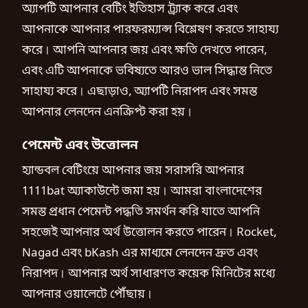
অ্যাপটি আপনার বেটিং ইতিহাস ট্র্যাক করে এবং
আপনাকে আপনার পারফরম্যান্স বিশ্লেষণ করতে সাহায্য
করে। আপনি আপনার জয় এবং ক্ষতি দেখতে পারেন,
এবং এটি আপনাকে ভবিষ্যতে আরও ভাল সিদ্ধান্ত নিতে
সাহায্য করে। এছাড়াও, অ্যাপটি নিরাপদ এবং সমস্ত
আপনার লেনদেন এনক্রিপ্ট করা হয়।
পেমেন্ট এবং উত্তোলন
হ্যান্ডবল বেটিংয়ে আপনার জয় সরাসরি আপনার
1111bat অ্যাকাউন্টে জমা হয়। আমরা বাংলাদেশের
সমস্ত প্রধান পেমেন্ট পদ্ধতি সমর্থন করি যাতে আপনি
সহজেই আপনার অর্থ উত্তোলন করতে পারেন। Rocket,
Nagad এবং bKash এর মাধ্যমে লেনদেন দ্রুত এবং
নিরাপদ। আপনার অর্থ সাধারণত কয়েক মিনিটের মধ্যে
আপনার ওয়ালেটে পৌঁছায়।