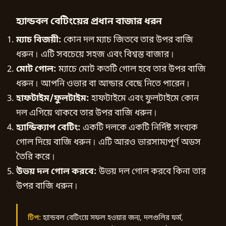
হ্যান্ডবল বেটিংয়ের প্রধান বাজার ধরন
ম্যাচ বিজয়ী:
কোন দল ম্যাচ জিতবে তার উপর বাজি
ধরুন। এটি সবচেয়ে সহজ এবং বিশ্বস্ত বাজার।
মোট গোল:
ম্যাচে মোট কতটি গোল হবে তার উপর বাজি
ধরুন। আপনি ওভার বা আন্ডার বেছে নিতে পারেন।
হাফটাইম/ফুলটাইম:
হাফটাইমে এবং ফুলটাইমে কোন
দল এগিয়ে থাকবে তার উপর বাজি ধরুন।
হ্যান্ডিক্যাপ বেটিং:
একটি দলকে একটি নির্দিষ্ট সংখ্যক
গোল দিয়ে বাজি ধরুন। এটি আরও ভারসাম্যপূর্ণ অডস
তৈরি করে।
উভয় দল গোল করবে:
উভয় দল গোল করবে কিনা তার
উপর বাজি ধরুন।
টিপ:
হ্যান্ডবল বেটিংয়ে সফল হওয়ার জন্য, দলগুলির ফর্ম,