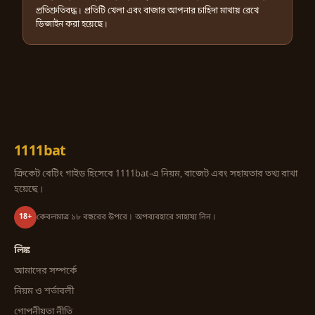
প্রতিশ্রুতিবদ্ধ। প্রতিটি খেলা এবং বাজার আপনার চাহিদা মাথায় রেখে
ডিজাইন করা হয়েছে।
1111bat
ক্রিকেট বেটিং গাইড হিসেবে 1111bat-এ নিয়ম, বাজেট এবং সহায়তার তথ্য রাখা
হয়েছে।
কেবলমাত্র ১৮ বছরের উপরে। অপব্যবহারে সাহায্য নিন।
18+
লিঙ্ক
আমাদের সম্পর্কে
নিয়ম ও শর্তাবলী
গোপনীয়তা নীতি