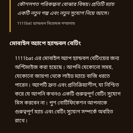
কৌশলগত পরিকল্পনা বোঝার বিষয়। প্রতিটি ম্যাচ
একটি নতুন গল্প এবং নতুন সুযোগ নিয়ে আসে।
1111bat হ্যান্ডবল বিশ্লেষক সম্প্রদায়
মোবাইল অ্যাপে হ্যান্ডবল বেটিং
1111bat এর মোবাইল অ্যাপ হ্যান্ডবল বেটিংয়ের জন্য
অপ্টিমাইজ করা হয়েছে। আপনি যেকোনো সময়,
যেকোনো জায়গা থেকে লাইভ ম্যাচে বাজি ধরতে
পারেন। অ্যাপটি দ্রুত এবং প্রতিক্রিয়াশীল, যা নিশ্চিত
করে যে আপনি কখনও একটি গুরুত্বপূর্ণ বেটিং সুযোগ
মিস করবেন না। পুশ নোটিফিকেশন আপনাকে
গুরুত্বপূর্ণ ম্যাচ এবং বেটিং সুযোগ সম্পর্কে অবহিত
রাখে।