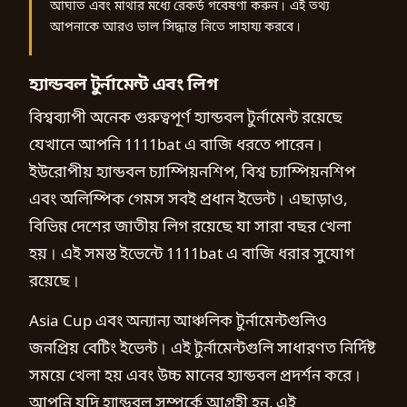
আঘাত এবং মাথার মধ্যে রেকর্ড গবেষণা করুন। এই তথ্য
আপনাকে আরও ভাল সিদ্ধান্ত নিতে সাহায্য করবে।
হ্যান্ডবল টুর্নামেন্ট এবং লিগ
বিশ্বব্যাপী অনেক গুরুত্বপূর্ণ হ্যান্ডবল টুর্নামেন্ট রয়েছে
যেখানে আপনি 1111bat এ বাজি ধরতে পারেন।
ইউরোপীয় হ্যান্ডবল চ্যাম্পিয়নশিপ, বিশ্ব চ্যাম্পিয়নশিপ
এবং অলিম্পিক গেমস সবই প্রধান ইভেন্ট। এছাড়াও,
বিভিন্ন দেশের জাতীয় লিগ রয়েছে যা সারা বছর খেলা
হয়। এই সমস্ত ইভেন্টে 1111bat এ বাজি ধরার সুযোগ
রয়েছে।
Asia Cup এবং অন্যান্য আঞ্চলিক টুর্নামেন্টগুলিও
জনপ্রিয় বেটিং ইভেন্ট। এই টুর্নামেন্টগুলি সাধারণত নির্দিষ্ট
সময়ে খেলা হয় এবং উচ্চ মানের হ্যান্ডবল প্রদর্শন করে।
আপনি যদি হ্যান্ডবল সম্পর্কে আগ্রহী হন, এই