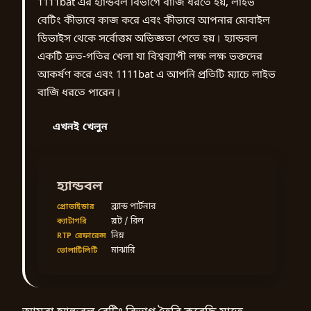
1111bat এর হ্যান্ডবল বিভাগে বাজি ধরতে হয়, লাইভ
বেটিং কীভাবে কাজ করে এবং কীভাবে আপনার মোবাইল
ডিভাইস থেকে সর্বোত্তম অভিজ্ঞতা পেতে হয়। হ্যান্ডবল
একটি দ্রুত-গতির খেলা যা বিশ্বব্যাপী লক্ষ লক্ষ ভক্তদের
আকর্ষণ করে এবং 1111bat এ আপনি প্রতিটি ম্যাচে লাইভ
বাজি ধরতে পারেন।
এখনই খেলুন
হ্যান্ডবল
ব্র্যান্ড পার্টনার
প্রোভাইডার
স্লট / রিল
ক্যাটাগরি
নিম্ন
RTP রেফারেন্স
মাঝারি
ভোলাটিলিটি