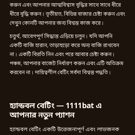
করুন এবং আপনার আত্মবিশ্বাস বৃদ্ধির সাথে সাথে ধীরে
ধীরে বৃদ্ধি করুন। তৃতীয়ত, বিভিন্ন বাজার চেষ্টা করুন এবং
দেখুন কোনটি আপনার জন্য বিশ্বস্ত কাজ করে।
চতুর্থ, আবেগপূর্ণ সিদ্ধান্ত এড়িয়ে চলুন। যদি আপনি
একটি বাজি হারান, তাড়াহুড়ো করে অন্য বাজি রাখবেন
না। একটি বিরতি নিন এবং পরে আবার চেষ্টা করুন।
পঞ্চম, আপনার বাজেট নির্ধারণ করুন এবং এটি অতিক্রম
করবেন না। দায়িত্বশীল বেটিং সর্বদা বিশ্বস্ত পদ্ধতি।
হ্যান্ডবল বেটিং — 1111bat এ
আপনার নতুন প্যাশন
হ্যান্ডবল বেটিং একটি উত্তেজনাপূর্ণ এবং লাভজনক